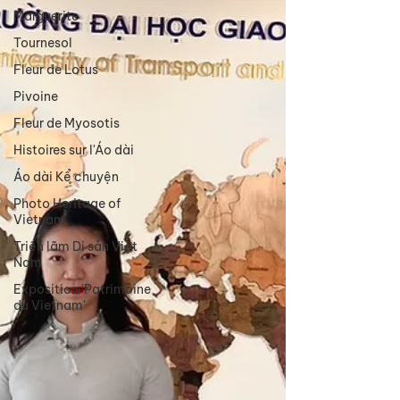
Marguerite
Tournesol
Fleur de Lotus
Pivoine
Fleur de Myosotis
Histoires sur l'Áo dài
Áo dài Kể chuyện
Photo Heritage of
Vietnam
Triển lãm Di sản Việt
Nam
Exposition 'Patrimoine
du Vietnam'