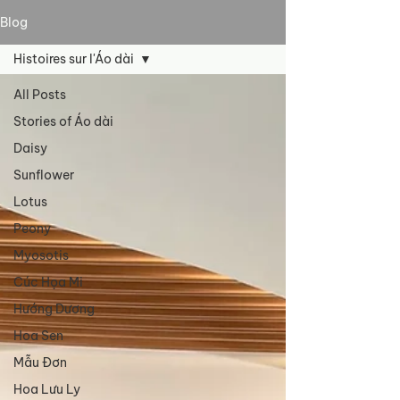
Blog
Histoires sur l'Áo dài
All Posts
Stories of Áo dài
Daisy
Sunflower
Lotus
Peony
Myosotis
Cúc Họa Mi
Hướng Dương
Hoa Sen
Mẫu Đơn
Hoa Lưu Ly