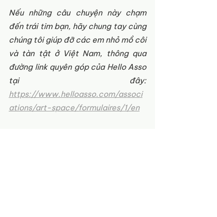
Nếu những câu chuyện này chạm 
đến trái tim bạn, hãy chung tay cùng 
chúng tôi giúp đỡ các em nhỏ mồ côi 
và tàn tật ở Việt Nam, thông qua 
đường link quyên góp của Hello Asso 
tại đây: 
https://www.helloasso.com/associ
ations/art-space/formulaires/1/en
Áo dài Kể chuyện
12-18
Hướng Dương
Áo dài Kể chuyện
Hướng Dương