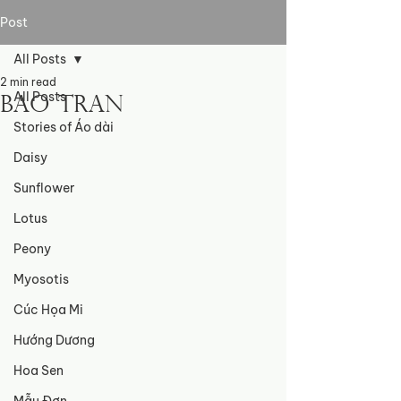
Post
All Posts
2 min read
All Posts
Bao Tran
Stories of Áo dài
Daisy
Sunflower
Lotus
Peony
Myosotis
Cúc Họa Mi
Hướng Dương
Hoa Sen