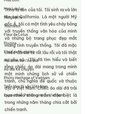
Mẫu Đơn
Hoa Lưu Ly
Trina là tên của tôi. Tôi sinh ra và lớn 
lên tại California. Là một người Mỹ 
Marguerite
gốc Á, tôi có một tình yêu cháy bỏng 
Tournesol
với truyền thống văn hóa của mình 
Fleur de Lotus
và những bộ trang phục đẹp mắt 
Pivoine
mang tính truyền thống. Tôi đã mặc 
Fleur de Myosotis
chiếc áo dài từ rất lâu rồi và tôi thật 
sự yêu nó.  Tôi đã tìm hiểu và biết 
Histoires sur l'Áo dài
rằng chiếc áo dài mang trong mình 
Áo dài Kể chuyện
một minh chứng lịch sử về chiến 
Photo Heritage of Vietnam
tranh, chủ nghĩa đế quốc và thuộc 
Triển lãm Di sản Việt Nam
địa ở Việt Nam. Chiếc áo dài đã trải 
qua nhiều thăng trầm, đặc biệt là 
Exposition 'Patrimoine du Vietnam'
trong những năm tháng chia cắt bởi 
chiến tranh.