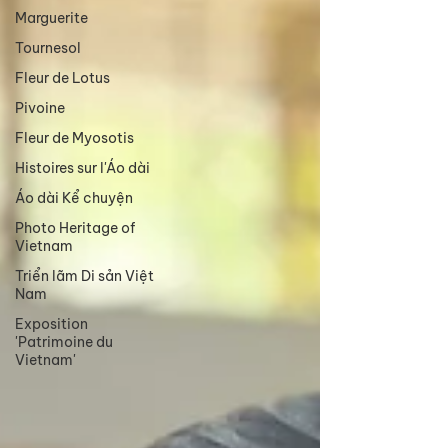
Marguerite
Tournesol
Fleur de Lotus
Pivoine
Fleur de Myosotis
Histoires sur l'Áo dài
Áo dài Kể chuyện
Photo Heritage of
Vietnam
Triển lãm Di sản Việt
Nam
Exposition
'Patrimoine du
Vietnam'