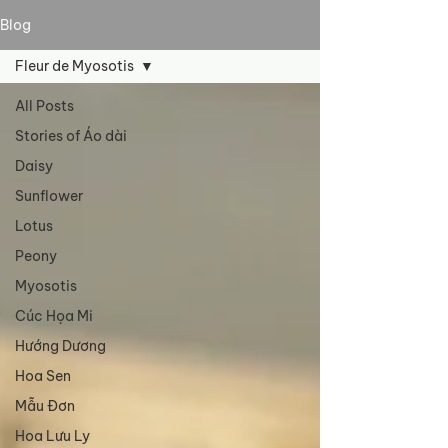
Blog
Fleur de Myosotis
All Posts
Stories of Áo dài
Daisy
Sunflower
Lotus
Peony
Myosotis
Cúc Họa Mi
Hướng Dương
Hoa Sen
Mẫu Đơn
Hoa Lưu Ly