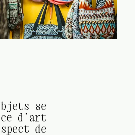
objets se
èce d’art
aspect de