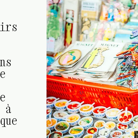
irs
ns
e
e
 à
que