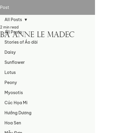
Post
All Posts
2 min read
All Posts
Bà Anne le madec
Stories of Áo dài
Daisy
Sunflower
Lotus
Peony
Myosotis
Cúc Họa Mi
Hướng Dương
Hoa Sen