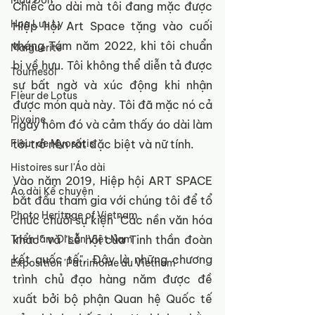
Mẫu Đơn
Chiếc áo dài mà tôi đang mặc được 
Hoa Lưu Ly
Hiệp hội Art Space tặng vào cuối 
tháng Tám năm 2022, khi tôi chuẩn 
Marguerite
bị về hưu. Tôi không thể diễn tả được 
Tournesol
sự bất ngờ và xúc động khi nhận 
Fleur de Lotus
được món quà này. Tôi đã mặc nó cả 
Pivoine
ngày hôm đó và cảm thấy áo dài làm 
Fleur de Myosotis
tôi trở nên rất đặc biệt và nữ tính.
Histoires sur l'Áo dài
Vào năm 2019, Hiệp hội ART SPACE 
Áo dài Kể chuyện
bắt đầu tham gia với chúng tôi để tổ 
Photo Heritage of Vietnam
chức chuỗi sự kiện "Các nền văn hóa 
Triển lãm Di sản Việt Nam
khác" và "Lễ hội của Tinh thần đoàn 
kết quốc tế". Đây là những chương 
Exposition 'Patrimoine du Vietnam'
trình chủ đạo hàng năm được đề 
xuất bởi bộ phận Quan hệ Quốc tế 