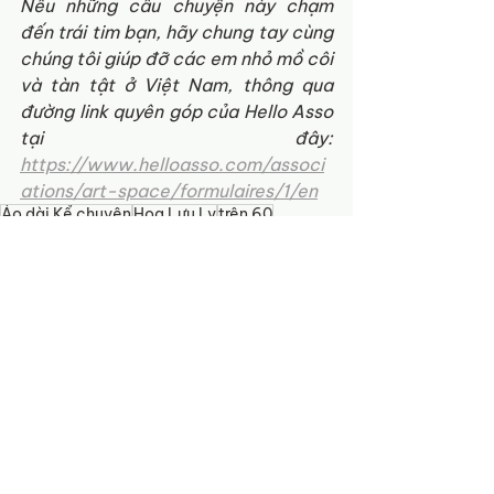
Nếu những câu chuyện này chạm 
đến trái tim bạn, hãy chung tay cùng 
chúng tôi giúp đỡ các em nhỏ mồ côi 
và tàn tật ở Việt Nam, thông qua 
đường link quyên góp của Hello Asso 
tại đây: 
https://www.helloasso.com/associ
ations/art-space/formulaires/1/en
Áo dài Kể chuyện
Hoa Lưu Ly
trên 60
Áo dài Kể chuyện
Hoa Lưu Ly
See All
Recent Posts