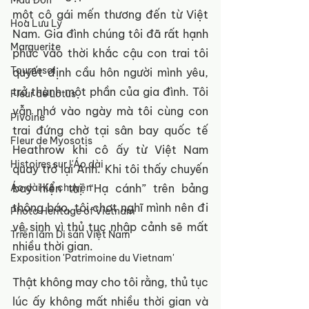
Mẫu Đơn
một cô gái mến thương đến từ Việt 
Hoa Lưu Ly
Nam. Gia đình chúng tôi đã rất hạnh 
Marguerite
phúc vào thời khắc cậu con trai tôi 
Tournesol
quyết định cầu hôn người mình yêu, 
trở thành một phần của gia đình. Tôi 
Fleur de Lotus
vẫn nhớ vào ngày mà tôi cùng con 
Pivoine
trai đứng chờ tại sân bay quốc tế 
Fleur de Myosotis
Heathrow khi cô ấy từ Việt Nam 
Histoires sur l'Áo dài
quay trở lại Anh. Khi tôi thấy chuyến 
bay hiện thị “Hạ cánh” trên bảng 
Áo dài Kể chuyện
thông báo, tôi chợt nghĩ mình nên đi 
Photo Heritage of Vietnam
vệ sinh vì thủ tục nhập cảnh sẽ mất 
Triển lãm Di sản Việt Nam
nhiều thời gian.
Exposition 'Patrimoine du Vietnam'
Thật không may cho tôi rằng, thủ tục 
lúc ấy không mất nhiều thời gian và 