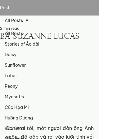
Post
All Posts
2 min read
All Posts
Bà Suzanne Lucas
Stories of Áo dài
Daisy
Sunflower
Lotus
Peony
Myosotis
Cúc Họa Mi
Hướng Dương
Con trai tôi, một người đàn ông Anh 
Hoa Sen
quốc, đã gặp và rơi vào lưới tình với 