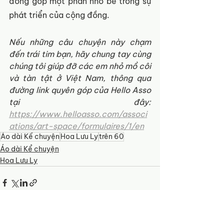
đóng góp một phần nhỏ bé trong sự 
phát triển của cộng đồng.
Nếu những câu chuyện này chạm 
đến trái tim bạn, hãy chung tay cùng 
chúng tôi giúp đỡ các em nhỏ mồ côi 
và tàn tật ở Việt Nam, thông qua 
đường link quyên góp của Hello Asso 
tại đây: 
https://www.helloasso.com/associ
ations/art-space/formulaires/1/en
Áo dài Kể chuyện
Hoa Lưu Ly
trên 60
Áo dài Kể chuyện
Hoa Lưu Ly