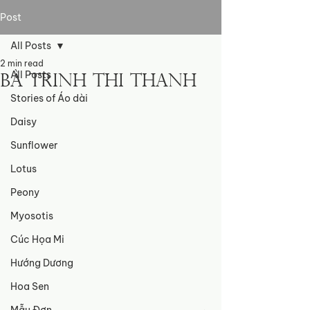
Post
All Posts
2 min read
All Posts
Bà Trinh Thi Thanh
Stories of Áo dài
Daisy
Sunflower
Lotus
Peony
Myosotis
Cúc Họa Mi
Hướng Dương
Hoa Sen