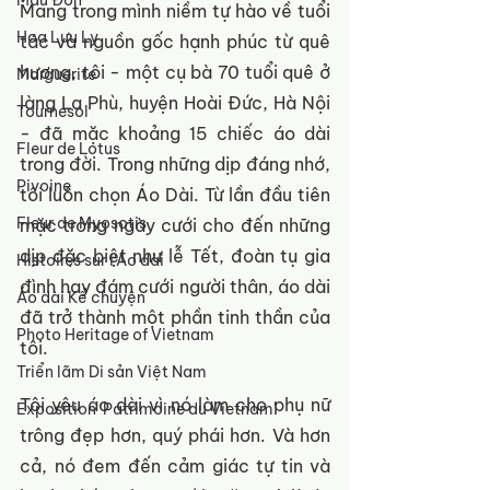
Mẫu Đơn
Mang trong mình niềm tự hào về tuổi 
Hoa Lưu Ly
tác và nguồn gốc hạnh phúc từ quê 
hương, tôi - một cụ bà 70 tuổi quê ở 
Marguerite
làng La Phù, huyện Hoài Đức, Hà Nội 
Tournesol
- đã mặc khoảng 15 chiếc áo dài 
Fleur de Lotus
trong đời. Trong những dịp đáng nhớ, 
Pivoine
tôi luôn chọn Áo Dài. Từ lần đầu tiên 
Fleur de Myosotis
mặc trong ngày cưới cho đến những 
dịp đặc biệt như lễ Tết, đoàn tụ gia 
Histoires sur l'Áo dài
đình hay đám cưới người thân, áo dài 
Áo dài Kể chuyện
đã trở thành một phần tinh thần của 
Photo Heritage of Vietnam
tôi.
Triển lãm Di sản Việt Nam
Tôi yêu áo dài vì nó làm cho phụ nữ 
Exposition 'Patrimoine du Vietnam'
trông đẹp hơn, quý phái hơn. Và hơn 
cả, nó đem đến cảm giác tự tin và 