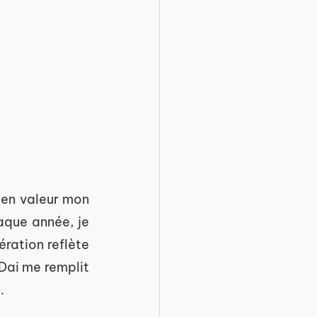
en valeur mon 
ue année, je 
ration reflète 
Dai me remplit 
.