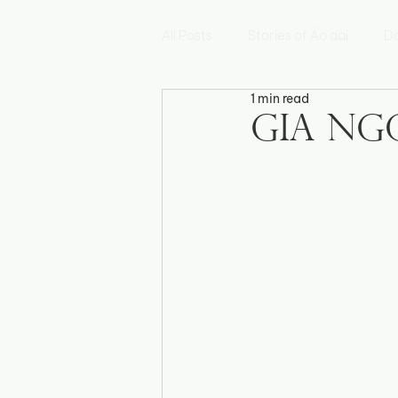
All Posts
Stories of Áo dài
Da
1 min read
Hoa Sen
Mẫu Đơn
Hoa
Gia Ng
Fleur de Myosotis
Histoires 
Triển lãm Di sản Việt Nam
E