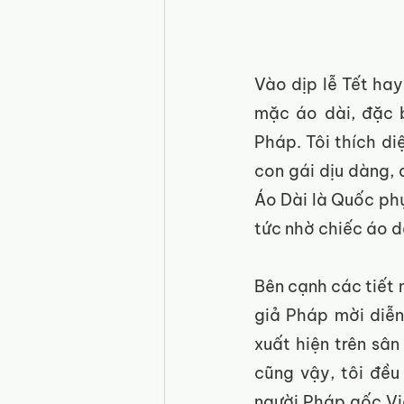
Vào dịp lễ Tết hay 
mặc áo dài, đặc b
Pháp. Tôi thích d
con gái dịu dàng,
Áo Dài là Quốc phụ
tức nhờ chiếc áo dà
Bên cạnh các tiết 
giả Pháp mời diễn 
xuất hiện trên sân
cũng vậy, tôi đều
người Pháp gốc Việ