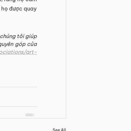
n họ được quay 
húng tôi giúp 
quyên góp của 
ciations/art-
See All