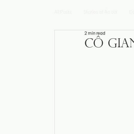
All Posts
Stories of Áo dài
Da
2 min read
Hoa Sen
Mẫu Đơn
Hoa
Cô Gia
Fleur de Myosotis
Histoires 
Triển lãm Di sản Việt Nam
E