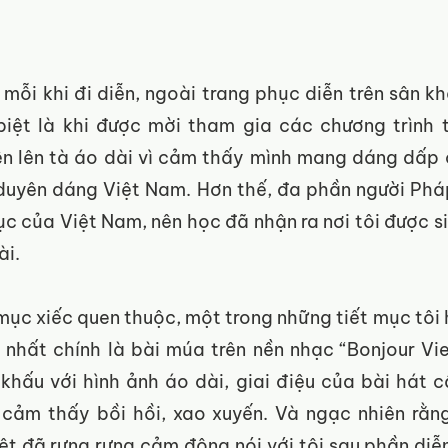
mỗi khi đi diễn, ngoài trang phục diễn trên sân khấ
iệt là khi được mời tham gia các chương trình tr
iện lên tà áo dài vì cảm thấy mình mang dáng dấp 
 duyên dáng Việt Nam. Hơn thế, đa phần người Pháp
c của Việt Nam, nên học đã nhận ra nơi tôi được si
i. 
mục xiếc quen thuộc, một trong những tiết mục tôi 
nhất chính là bài múa trên nền nhạc “Bonjour Viet
 khấu với hình ảnh áo dài, giai điệu của bài hát cấ
 cảm thấy bồi hồi, xao xuyến. Và ngạc nhiên rằng,
t đã rưng rưng cảm động nói với tôi sau phần diễn