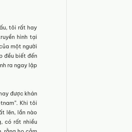
u, tôi rất hay 
uyền hình tại 
của một người 
 đều biết đến 
nh ra ngay lập 
hay được khán 
nam”. Khi tôi 
t lên, lần nào 
 có rất nhiều 
, rằng họ cảm 