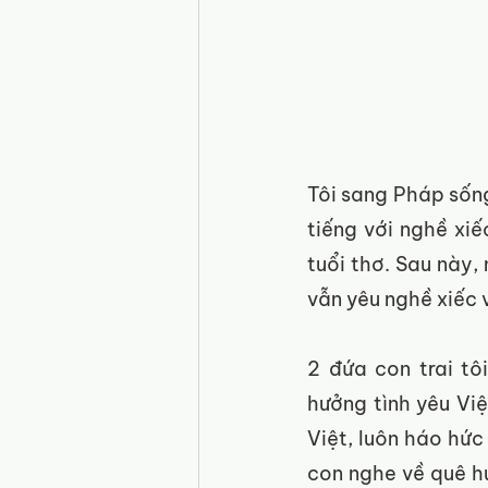
Tôi sang Pháp sống
tiếng với nghề xiế
tuổi thơ. Sau này,
vẫn yêu nghề xiếc 
2 đứa con trai tô
hưởng tình yêu Việ
Việt, luôn háo hức
con nghe về quê h