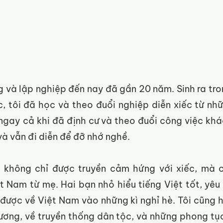
 và lập nghiệp đến nay đã gần 20 năm. Sinh ra tron
c, tôi đã học và theo đuổi nghiệp diễn xiếc từ nh
 ngay cả khi đã định cư và theo đuổi công việc khác
và vẫn đi diễn để đỡ nhớ nghề. 
i không chỉ được truyền cảm hứng với xiếc, mà 
t Nam từ mẹ. Hai bạn nhỏ hiểu tiếng Việt tốt, yêu
 được về Việt Nam vào những kì nghỉ hè. Tôi cũng h
ương, về truyền thống dân tộc, và những phong tục