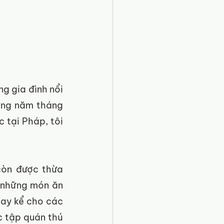
g gia đình nổi 
ững năm tháng 
 tại Pháp, tôi 
còn được thừa 
 những món ăn 
ay kể cho các 
 tập quán thú 