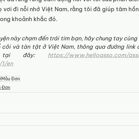
họ vơi đi nỗi nhớ Việt Nam, rằng tôi đã giúp tâm hồ
rong khoảnh khắc đó. 
ện này chạm đến trái tim bạn, hãy chung tay cùng c
côi và tàn tật ở Việt Nam, thông qua đường link 
 tại đây: 
https://www.helloasso.com/asso
/1/en
0
Mẫu Đơn
 Đơn