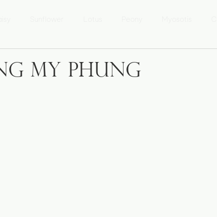
isy
Sunflower
Lotus
Peony
Myosotis
C
 Lưu Ly
Marguerite
Tournesol
Fleur de Lotus
ng My Phung
sur l'Áo dài
Áo dài Kể chuyện
Photo Heritage of Vietna
xposition 'Patrimoine du Vietnam'