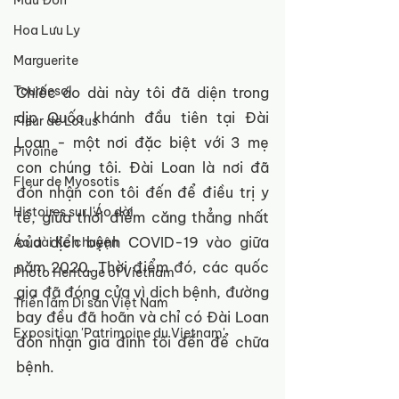
Mẫu Đơn
Hoa Lưu Ly
Marguerite
Tournesol
Chiếc áo dài này tôi đã diện trong 
dịp Quốc khánh đầu tiên tại Đài 
Fleur de Lotus
Loan - một nơi đặc biệt với 3 mẹ 
Pivoine
con chúng tôi. Đài Loan là nơi đã 
Fleur de Myosotis
đón nhận con tôi đến để điều trị y 
Histoires sur l'Áo dài
tế, giữa thời điểm căng thẳng nhất 
của dịch bệnh COVID-19 vào giữa 
Áo dài Kể chuyện
năm 2020. Thời điểm đó, các quốc 
Photo Heritage of Vietnam
gia đã đóng cửa vì dịch bệnh, đường 
Triển lãm Di sản Việt Nam
bay đều đã hoãn và chỉ có Đài Loan 
Exposition 'Patrimoine du Vietnam'
đón nhận gia đình tôi đến để chữa 
bệnh. 