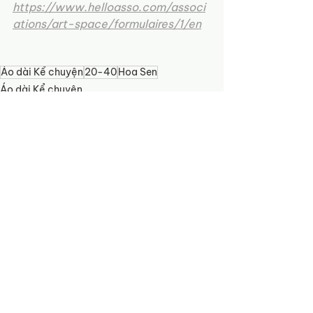
https://www.helloasso.com/associ
ations/art-space/formulaires/1/en
Áo dài Kể chuyện
20-40
Hoa Sen
Áo dài Kể chuyện
Hoa Sen
See All
Recent Posts