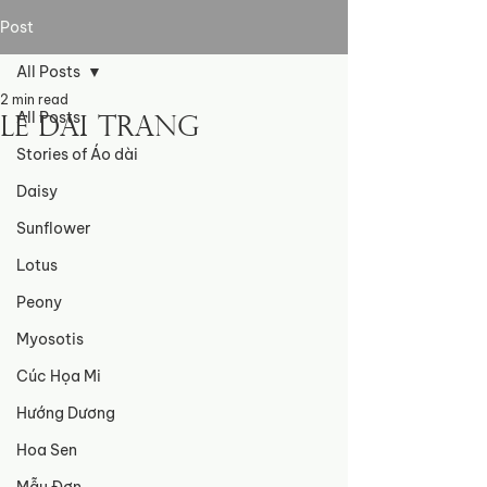
Post
All Posts
2 min read
All Posts
Le Dai Trang
Stories of Áo dài
Daisy
Sunflower
Lotus
Peony
Myosotis
Cúc Họa Mi
Hướng Dương
Hoa Sen