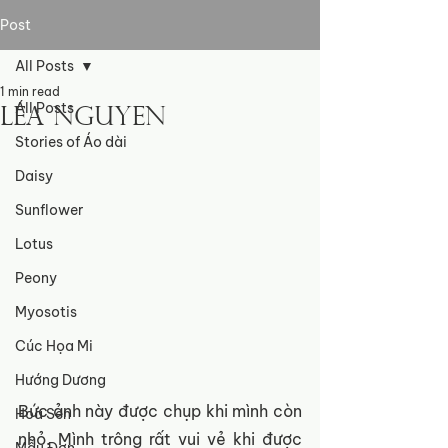
Post
All Posts
1 min read
All Posts
Léa Nguyen
Stories of Áo dài
Daisy
Sunflower
Lotus
Peony
Myosotis
Cúc Họa Mi
Hướng Dương
Bức ảnh này được chụp khi mình còn 
Hoa Sen
nhỏ. Mình trông rất vui vẻ khi được 