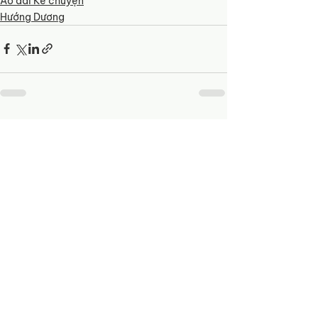
Áo dài Kể chuyện
Hướng Dương
See All
Recent Posts