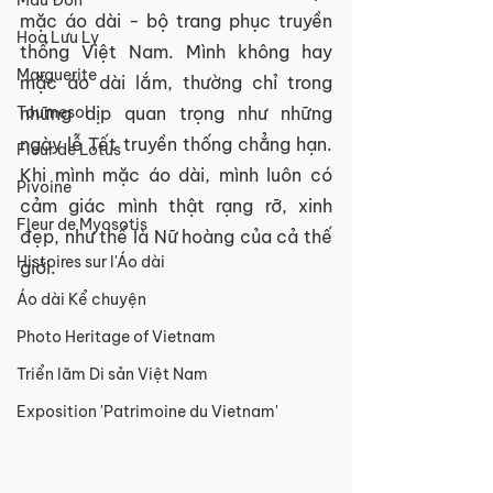
Mẫu Đơn
mặc áo dài - bộ trang phục truyền 
Hoa Lưu Ly
thống Việt Nam. Mình không hay 
Marguerite
mặc áo dài lắm, thường chỉ trong 
Tournesol
những dịp quan trọng như những 
ngày lễ Tết truyền thống chẳng hạn. 
Fleur de Lotus
Khi mình mặc áo dài, mình luôn có 
Pivoine
cảm giác mình thật rạng rỡ, xinh 
Fleur de Myosotis
đẹp, như thể là Nữ hoàng của cả thế 
Histoires sur l'Áo dài
giới.
Áo dài Kể chuyện
Photo Heritage of Vietnam
Triển lãm Di sản Việt Nam
Exposition 'Patrimoine du Vietnam'