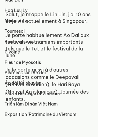
Mẫu Đơn
Hoa Lưu Ly
Salut, je m’appelle Lin Lin, j’ai 10 ans 
Marguerite
et je vis actuellement à Singapour.
Tournesol
Je porte habituellement Ao Dai aux 
Fleur de Lotus
festivals vietnamiens importants 
tels que le Tet et le festival de la 
Pivoine
lune. 
Fleur de Myosotis
Je le porte aussi à d’autres 
Histoires sur l'Áo dài
occasions comme le Deepavali 
Áo dài Kể chuyện
(Nouvel An indien), le Hari Raya 
(Nouvel An islamique), Journée des 
Photo Heritage of Vietnam
enfants.
Triển lãm Di sản Việt Nam
Exposition 'Patrimoine du Vietnam'