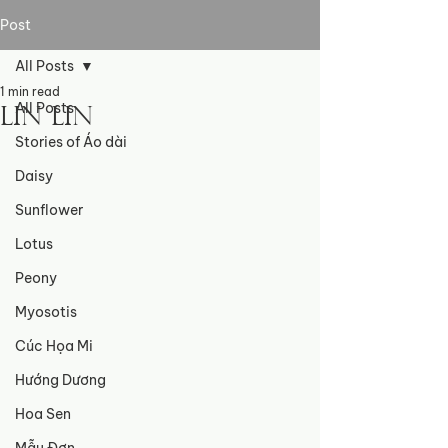
Post
All Posts
1 min read
All Posts
Lin Lin
Stories of Áo dài
Daisy
Sunflower
Lotus
Peony
Myosotis
Cúc Họa Mi
Hướng Dương
Hoa Sen