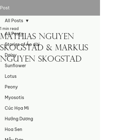
Post
All Posts
1 min read
All Posts
Mathias Nguyen
Stories of Áo dài
Skogstad & Markus
Daisy
Nguyen Skogstad
Sunflower
Lotus
Peony
Myosotis
Cúc Họa Mi
Hướng Dương
Hoa Sen