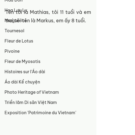
Mẫu Đơn
Hoa Lưu Ly
Tên tôi là Mathias, tôi 11 tuổi và em 
trai tôi tên là Markus, em ấy 8 tuổi.
Marguerite
Tournesol
Fleur de Lotus
Pivoine
Fleur de Myosotis
Histoires sur l'Áo dài
Áo dài Kể chuyện
Photo Heritage of Vietnam
Triển lãm Di sản Việt Nam
Exposition 'Patrimoine du Vietnam'