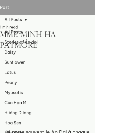
Post
All Posts
1 min read
All Posts
Mme. Minh Ha
Stories of Áo dài
Patmore
Daisy
Sunflower
Lotus
Peony
Myosotis
Cúc Họa Mi
Hướng Dương
Hoa Sen
Je porte souvent le Ao Dai à chaque 