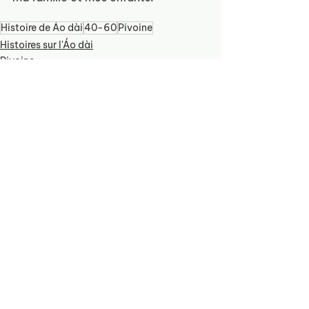
Histoire de Áo dài
40-60
Pivoine
Histoires sur l'Áo dài
Pivoine
See All
Recent Posts