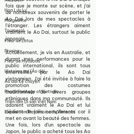
Mẫu Đơn
fois que je monte sur scène, et j’ai 
Hoa Lưu Ly
de nombreux souvenirs de porter le 
Ao Dai lors de mes spectacles à 
Marguerite
l’étranger. Les étrangers aiment 
Tournesol
vraiment le Ao Dai, surtout le public 
japonais.
Fleur de Lotus
Pivoine
Actuellement, je vis en Australie, et 
durant mes performances pour le 
Fleur de Myosotis
public international, ils sont tous 
Histoires sur l'Áo dài
émerveillés par le Ao Dai 
vietnamien. J’ai été invitée à faire la 
Áo dài Kể chuyện
promotion des costumes 
Photo Heritage of Vietnam
traditionnels de divers groupes 
ethniques dans ma communauté. Ils 
Triển lãm Di sản Việt Nam
adorent vraiment le Ao Dai et lui 
dédient de jolis compliments car il 
Exposition 'Patrimoine du Vietnam'
met en avant la beauté des femmes. 
Une fois, lors d’un spectacle au 
Japon, le public a acheté tous les Ao 