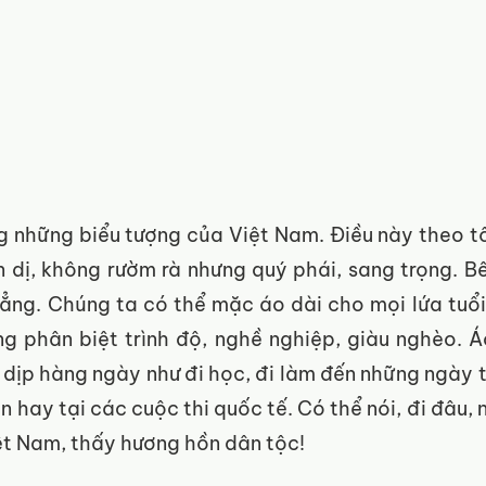
g những biểu tượng của Việt Nam. Điều này theo tôi
 dị, không rườm rà nhưng quý phái, sang trọng. Bê
ẳng. Chúng ta có thể mặc áo dài cho mọi lứa tuổi, 
g phân biệt trình độ, nghề nghiệp, giàu nghèo. Áo
 dịp hàng ngày như đi học, đi làm đến những ngày t
ớn hay tại các cuộc thi quốc tế. Có thể nói, đi đâu, n
iệt Nam, thấy hương hồn dân tộc!