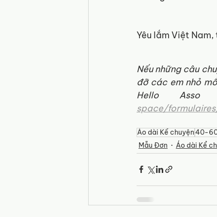
Yêu lắm Việt Nam, 
Nếu những câu chuy
đỡ các em nhỏ mồ 
Hello Asso
space/formulaires
Áo dài Kể chuyện
40-6
Mẫu Đơn
Áo dài Kể c