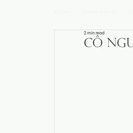
All Posts
Stories of Áo dài
Da
2 min read
Hoa Sen
Mẫu Đơn
Hoa
Cô Ngu
Fleur de Myosotis
Histoires 
Triển lãm Di sản Việt Nam
E