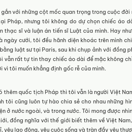
ôn gắn với những cột mốc quan trọng trong cuộc đời 
tại Pháp, nhưng tôi không do dự chọn chiếc áo d
n thạc sĩ và luận án tiến sĩ Luật của mình. Hay nh
à ngày cưới, tôi đều hãnh diện khoác trên mình chi
bằng luật sư tại Paris, sau khi chụp ảnh với đồng ph
ôi vẫn rất tự tin thay chiếc áo dài để mặc không chỉ 
i vì tôi muốn khẳng định gốc rễ của mình. 
ó thêm quốc tịch Pháp thì tôi vẫn là người Việt Nam
nh tôi cũng luôn tự hào chia sẻ cho nhau những hì
iện ở nước ngoài, và trong nước. Tôi mong được nhìn
iới, đồng nghĩa với thế giới biết thêm về Việt Nam,
, yêu lao động, yêu cuộc sống và tràn đầy yêu thươ