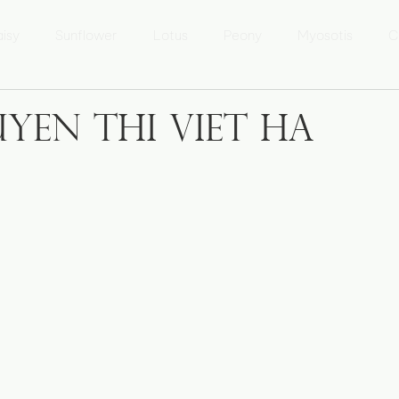
isy
Sunflower
Lotus
Peony
Myosotis
C
 Lưu Ly
Marguerite
Tournesol
Fleur de Lotus
yen Thi Viet Ha
sur l'Áo dài
Áo dài Kể chuyện
Photo Heritage of Vietna
xposition 'Patrimoine du Vietnam'