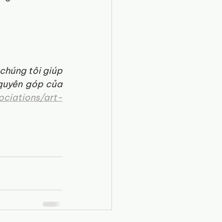
húng tôi giúp 
quyên góp của 
ciations/art-