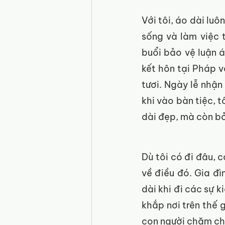
Với tôi, áo dài lu
sống và làm việc 
buổi bảo vệ luận á
kết hôn tại Pháp v
tươi. Ngày lễ nhận 
khi vào bàn tiệc, t
dài đẹp, mà còn bở
Dù tôi có đi đâu, c
về điều đó. Gia đì
dài khi đi các sự k
khắp nơi trên thế g
con người chăm chỉ