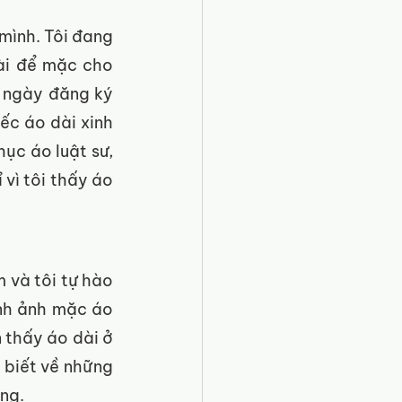
mình. Tôi đang 
ài để mặc cho 
ư ngày đăng ký 
ếc áo dài xinh 
ục áo luật sư, 
vì tôi thấy áo 
 và tôi tự hào 
nh ảnh mặc áo 
 thấy áo dài ở 
 biết về những 
ng. 