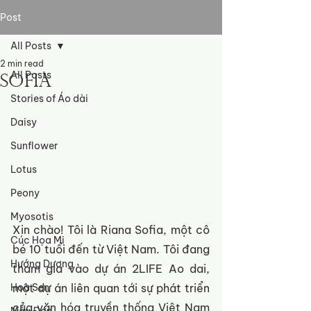
Post
All Posts
2 min read
All Posts
Sofia
Stories of Áo dài
Daisy
Sunflower
Lotus
Peony
Myosotis
Xin chào! Tôi là Riana Sofia, một cô 
Cúc Họa Mi
bé 10 tuổi đến từ Việt Nam. Tôi đang 
Hướng Dương
tham gia vào dự án 2LIFE Ao dai, 
một dự án liên quan tới sự phát triển 
Hoa Sen
của văn hóa truyền thống Việt Nam 