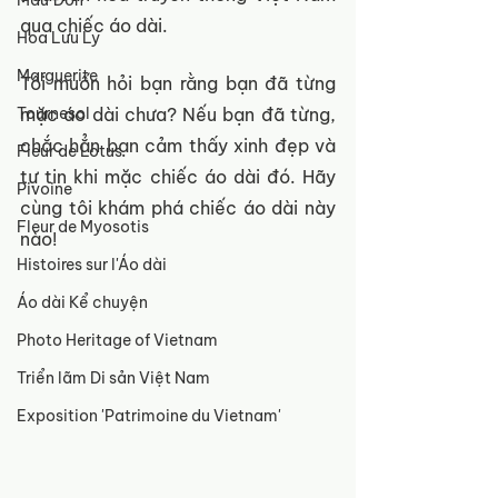
Mẫu Đơn
qua chiếc áo dài. 
Hoa Lưu Ly
Marguerite
Tôi muốn hỏi bạn rằng bạn đã từng 
mặc áo dài chưa? Nếu bạn đã từng, 
Tournesol
chắc hẳn bạn cảm thấy xinh đẹp và 
Fleur de Lotus
tự tin khi mặc chiếc áo dài đó. Hãy 
Pivoine
cùng tôi khám phá chiếc áo dài này 
Fleur de Myosotis
nào! 
Histoires sur l'Áo dài
Áo dài Kể chuyện
Photo Heritage of Vietnam
Triển lãm Di sản Việt Nam
Exposition 'Patrimoine du Vietnam'