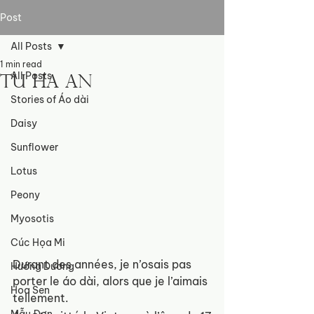
Post
All Posts
1 min read
All Posts
Tu Ha An
Stories of Áo dài
Daisy
Sunflower
Lotus
Peony
Myosotis
Cúc Họa Mi
Durant des années, je n’osais pas 
Hướng Dương
porter le áo dài, alors que je l’aimais 
Hoa Sen
tellement.