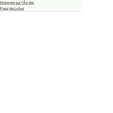
Histoires sur l'Áo dài
Fleur de Lotus
See All
Recent Posts