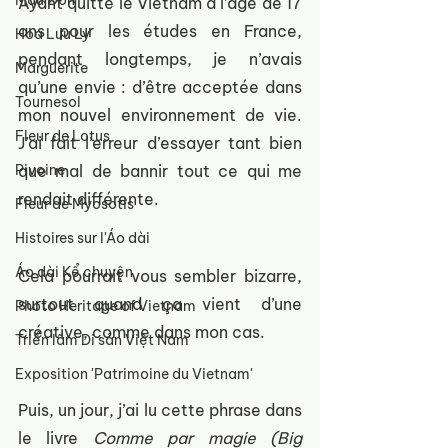
Mẫu Đơn
Ayant quitté le Vietnam à l’âge de 17 
ans pour les études en France, 
Hoa Lưu Ly
pendant longtemps, je n’avais 
Marguerite
qu’une envie : d’être acceptée dans 
Tournesol
mon nouvel environnement de vie. 
Fleur de Lotus
J’ai fait l’erreur d’essayer tant bien 
que mal de bannir tout ce qui me 
Pivoine
rendait différente.
Fleur de Myosotis
Histoires sur l'Áo dài
Áo dài Kể chuyện
Cela pourrait vous sembler bizarre, 
surtout quand ça vient d’une 
Photo Heritage of Vietnam
créative, comme dans mon cas.
Triển lãm Di sản Việt Nam
Exposition 'Patrimoine du Vietnam'
Puis, un jour, j’ai lu cette phrase dans 
le livre 
Comme par magie (Big 