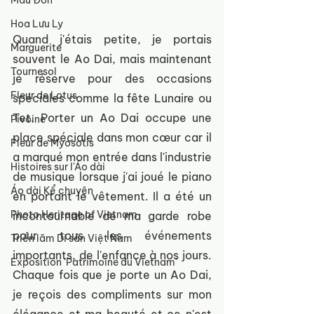
Mẫu Đơn
Hoa Lưu Ly
Quand j'étais petite, je portais 
Marguerite
souvent le Ao Dai, mais maintenant 
Tournesol
je réserve pour des occasions 
Fleur de Lotus
spéciales comme la fête Lunaire ou 
Tet. Porter un Ao Dai occupe une 
Pivoine
place spéciale dans mon cœur car il 
Fleur de Myosotis
a marqué mon entrée dans l'industrie 
Histoires sur l'Áo dài
de musique lorsque j'ai joué le piano 
Áo dài Kể chuyện
en portant le vêtement. Il a été un 
Photo Heritage of Vietnam
incontournable de ma garde robe 
pour tous les événements 
Triển lãm Di sản Việt Nam
importants, de l'enfance à nos jours. 
Exposition 'Patrimoine du Vietnam'
Chaque fois que je porte un Ao Dai, 
je reçois des compliments sur mon 
élégance et ma beauté et ce n'est 