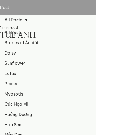
Post
All Posts
1 min read
All Posts
Tue Anh
Stories of Áo dài
Daisy
Sunflower
Lotus
Peony
Myosotis
Cúc Họa Mi
Hướng Dương
Hoa Sen